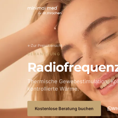
←
Zur Preisübersicht
BEHANDLUNG
Radiofrequen
Thermische Gewebestimulation: Kol
kontrollierte Wärme.
Kostenlose Beratung buchen
Wh