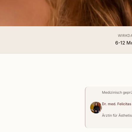
WIRKD
6-12 M
Medizinisch geprü
Dr. med. Felicita
Ärztin für Ästheti