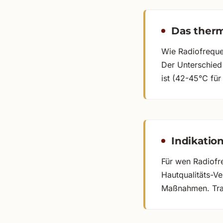
Das therm
Wie Radiofreque
Der Unterschied 
ist (42-45°C fü
Indikatio
Für wen Radiofre
Hautqualitäts-Ve
Maßnahmen. Tran