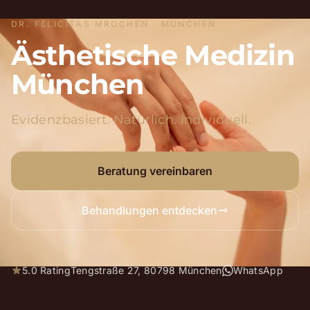
DR. FELICITAS MROCHEN · MÜNCHEN
Ästhetische Medizin
München
Evidenzbasiert. Natürlich. Individuell.
Beratung vereinbaren
Behandlungen entdecken
5.0 Rating
Tengstraße 27, 80798 München
WhatsApp